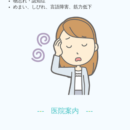
物忘れ・認知症
めまい、しびれ、言語障害、筋力低下
-
-
- 医院案内 -
-
-